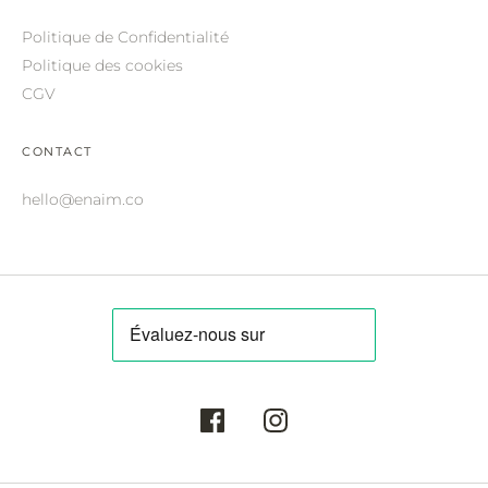
ROBERTO CAVALLI.
Politique de Confidentialité
SAINT LAURENT.
Politique des cookies
CGV
SALVATORE FERRAGAMO.
SUNDAY SOMEWHERE.
CONTACT
THIERRY LASRY.
hello@enaim.co
THOM BROWNE.
VALENTINO.
VICTORIA BECKHAM.
ZILLI.