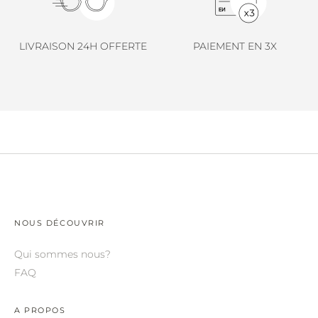
LINDA FARROW.
LOEWE.
LIVRAISON 24H OFFERTE
PAIEMENT EN 3X
MARNI.
MAYBACH.
MIU MIU.
MYKITA.
NATURE OF REALITY.
OLIVER PEOPLES.
OPHY.
NOUS DÉCOUVRIR
POMELLATO.
Qui sommes nous?
FAQ
PRADA.
RETROSPECS.
A PROPOS