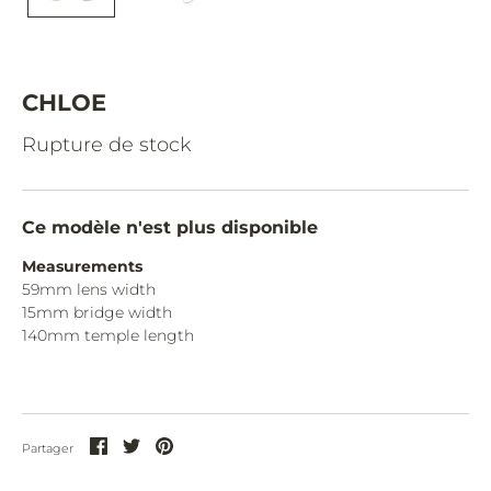
CAZAL.
CELINE.
CHIMI.
CHLOE
CHLOE.
Rupture de stock
CHOPARD.
COURREGES.
Ce modèle n'est plus disponible
CUTLER AND GROSS.
Measurements
59mm lens width
DIOR.
15mm bridge width
DITA.
140mm temple length
DUNHILL.
ELIE SAAB.
Partager
Partager
Partager
Partager
EYEPETIZER.
sur
sur
sur