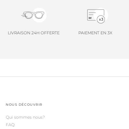
LINDA FARROW.
LOEWE.
MARNI.
LIVRAISON 24H OFFERTE
PAIEMENT EN 3X
MAYBACH.
MIU MIU.
MYKITA.
NATURE OF REALITY.
OLIVER PEOPLES.
OPHY.
POMELLATO.
NOUS DÉCOUVRIR
PRADA.
Qui sommes nous?
RETROSPECS.
FAQ