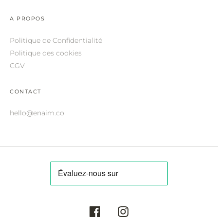
ROBERTO CAVALLI.
A PROPOS
SAINT LAURENT.
Politique de Confidentialité
SALVATORE FERRAGAMO.
Politique des cookies
SUNDAY SOMEWHERE.
CGV
THIERRY LASRY.
CONTACT
THOM BROWNE.
hello@enaim.co
VALENTINO.
VICTORIA BECKHAM.
ZILLI.