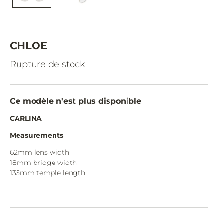
CAZAL.
CELINE.
CHIMI.
CHLOE
CHLOE.
Rupture de stock
CHOPARD.
COURREGES.
Ce modèle n'est plus disponible
CUTLER AND GROSS.
CARLINA
DIOR.
Measurements
DITA.
62mm lens width
18mm bridge width
DUNHILL.
135mm temple length
ELIE SAAB.
EYEPETIZER.