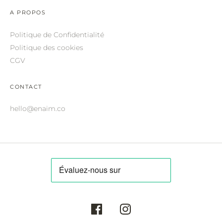
ROBERTO CAVALLI.
A PROPOS
SAINT LAURENT.
Politique de Confidentialité
SALVATORE FERRAGAMO.
Politique des cookies
CGV
SUNDAY SOMEWHERE.
THIERRY LASRY.
CONTACT
THOM BROWNE.
hello@enaim.co
VALENTINO.
VICTORIA BECKHAM.
ZILLI.