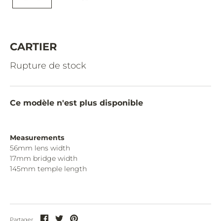
CAZAL.
CELINE.
CHIMI.
CARTIER
CHLOE.
Rupture de stock
CHOPARD.
COURREGES.
Ce modèle n'est plus disponible
CUTLER AND GROSS.
DIOR.
Measurements
56mm lens width
DITA.
17mm bridge width
145mm temple length
DUNHILL.
ELIE SAAB.
EYEPETIZER.
Partager
Partager
Partager
Partager