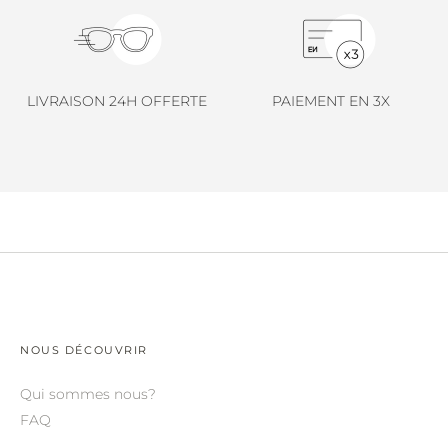
LINDA FARROW.
LOEWE.
MARNI.
LIVRAISON 24H OFFERTE
PAIEMENT EN 3X
MAYBACH.
MIU MIU.
MYKITA.
NATURE OF REALITY.
OLIVER PEOPLES.
OPHY.
POMELLATO.
NOUS DÉCOUVRIR
PRADA.
Qui sommes nous?
FAQ
RETROSPECS.