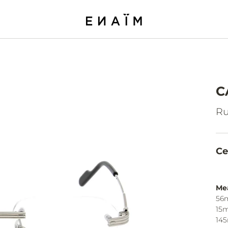
C
Ru
Ce
Me
56
15
14