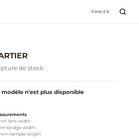
PANIER
ARTIER
VALIDER
pture de stock
 modèle n'est plus disponible
asurements
mm lens width
mm bridge width
5mm temple length