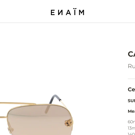
C
Ru
Ce
SU
Me
60
13
14