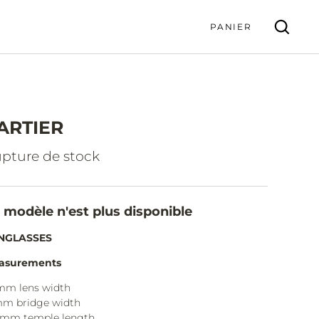
PANIER
ARTIER
VALIDER
pture de stock
 modèle n'est plus disponible
NGLASSES
asurements
mm lens width
mm bridge width
0mm temple length