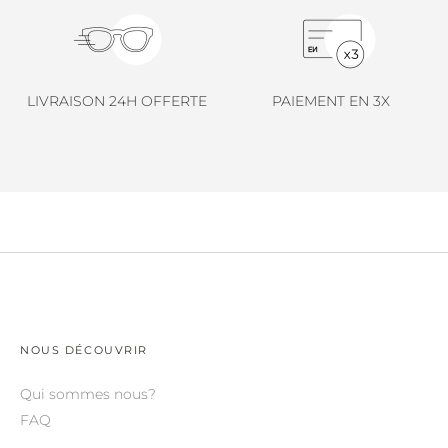
LINDA FARROW.
LOEWE.
MARNI.
LIVRAISON 24H OFFERTE
PAIEMENT EN 3X
MAYBACH.
MIU MIU.
MYKITA.
NATURE OF REALITY.
OLIVER PEOPLES.
OPHY.
POMELLATO.
NOUS DÉCOUVRIR
PRADA.
Qui sommes nous?
FAQ
RETROSPECS.