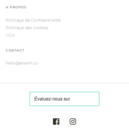
ROBERTO CAVALLI.
A PROPOS
SAINT LAURENT.
Politique de Confidentialité
SALVATORE FERRAGAMO.
Politique des cookies
CGV
SUNDAY SOMEWHERE.
THIERRY LASRY.
CONTACT
THOM BROWNE.
hello@enaim.co
VALENTINO.
VICTORIA BECKHAM.
ZILLI.