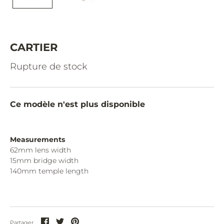
CAZAL.
CELINE.
CHIMI.
CARTIER
CHLOE.
Rupture de stock
CHOPARD.
COURREGES.
Ce modèle n'est plus disponible
CUTLER AND GROSS.
DIOR.
Measurements
62mm lens width
DITA.
15mm bridge width
140mm temple length
DUNHILL.
ELIE SAAB.
EYEPETIZER.
Partager
Partager
Partager
Partager