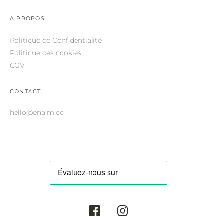
ROBERTO CAVALLI.
A PROPOS
SAINT LAURENT.
Politique de Confidentialité
SALVATORE FERRAGAMO.
Politique des cookies
SUNDAY SOMEWHERE.
CGV
THIERRY LASRY.
CONTACT
THOM BROWNE.
hello@enaim.co
VALENTINO.
VICTORIA BECKHAM.
ZILLI.