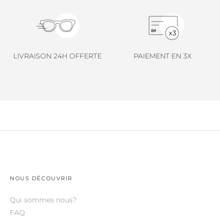
LINDA FARROW.
LOEWE.
MARNI.
LIVRAISON 24H OFFERTE
PAIEMENT EN 3X
MAYBACH.
MIU MIU.
MYKITA.
NATURE OF REALITY.
OLIVER PEOPLES.
OPHY.
POMELLATO.
NOUS DÉCOUVRIR
PRADA.
Qui sommes nous?
RETROSPECS.
FAQ