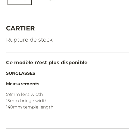
CAZAL.
CELINE.
CHIMI.
CARTIER
CHLOE.
Rupture de stock
CHOPARD.
COURREGES.
Ce modèle n'est plus disponible
CUTLER AND GROSS.
SUNGLASSES
DIOR.
Measurements
DITA.
59mm lens width
15mm bridge width
DUNHILL.
140mm temple length
ELIE SAAB.
EYEPETIZER.