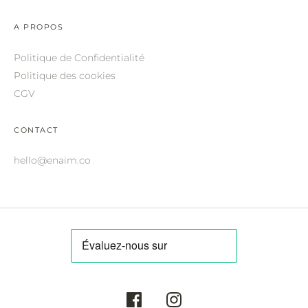
ROBERTO CAVALLI.
A PROPOS
SAINT LAURENT.
Politique de Confidentialité
SALVATORE FERRAGAMO.
Politique des cookies
SUNDAY SOMEWHERE.
CGV
THIERRY LASRY.
CONTACT
THOM BROWNE.
hello@enaim.co
VALENTINO.
VICTORIA BECKHAM.
ZILLI.