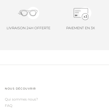
LINDA FARROW.
LOEWE.
MARNI.
LIVRAISON 24H OFFERTE
PAIEMENT EN 3X
MAYBACH.
MIU MIU.
MYKITA.
NATURE OF REALITY.
OLIVER PEOPLES.
OPHY.
POMELLATO.
NOUS DÉCOUVRIR
PRADA.
Qui sommes nous?
RETROSPECS.
FAQ