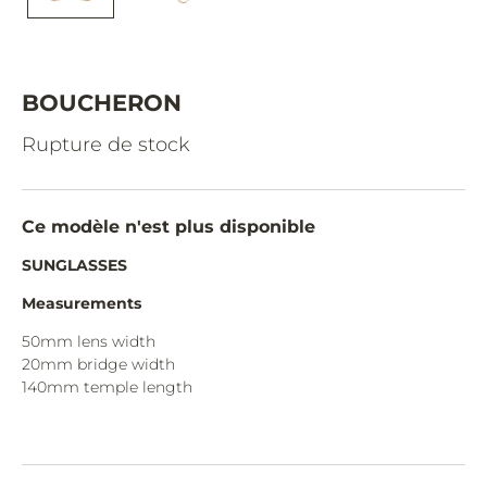
CAZAL.
CELINE.
CHIMI.
BOUCHERON
CHLOE.
Rupture de stock
CHOPARD.
COURREGES.
Ce modèle n'est plus disponible
CUTLER AND GROSS.
SUNGLASSES
DIOR.
Measurements
DITA.
50mm lens width
20mm bridge width
DUNHILL.
140mm temple length
ELIE SAAB.
EYEPETIZER.