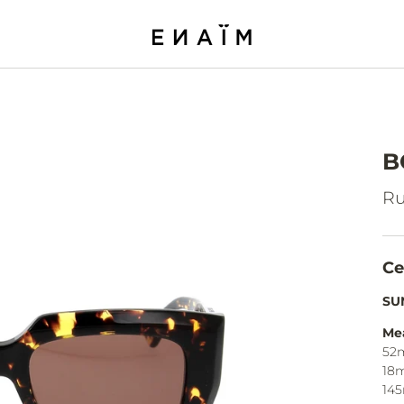
B
Ru
Ce
SU
Me
52
18
14