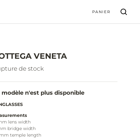
PANIER
OTTEGA VENETA
VALIDER
pture de stock
 modèle n'est plus disponible
NGLASSES
asurements
mm lens width
mm bridge width
5mm temple length