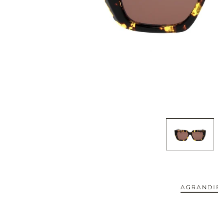
CAPOTE.
CARTIER.
CAZAL.
CELINE.
CHIMI.
CHLOE.
CHOPARD.
COURREGES.
AGRANDIR
CUTLER AND GROSS.
NOUVEAUTÉS