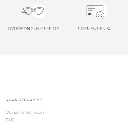
LINDA FARROW.
LOEWE.
MARNI.
LIVRAISON 24H OFFERTE
PAIEMENT EN 3X
MAYBACH.
MIU MIU.
MYKITA.
NATURE OF REALITY.
OLIVER PEOPLES.
OPHY.
POMELLATO.
NOUS DÉCOUVRIR
PRADA.
Qui sommes nous?
FAQ
RETROSPECS.