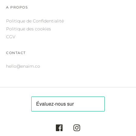
ROBERTO CAVALLI.
A PROPOS
SAINT LAURENT.
Politique de Confidentialité
SALVATORE FERRAGAMO.
Politique des cookies
CGV
SUNDAY SOMEWHERE.
THIERRY LASRY.
CONTACT
THOM BROWNE.
hello@enaim.co
VALENTINO.
VICTORIA BECKHAM.
ZILLI.