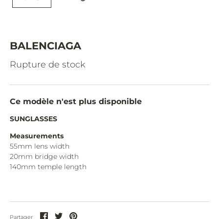
CAZAL.
CELINE.
CHIMI.
BALENCIAGA
CHLOE.
Rupture de stock
CHOPARD.
COURREGES.
Ce modèle n'est plus disponible
CUTLER AND GROSS.
SUNGLASSES
DIOR.
Measurements
55mm lens width
DITA.
20mm bridge width
140mm temple length
DUNHILL.
ELIE SAAB.
EYEPETIZER.
Partager
Partager
Partager
Partager