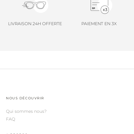
LINDA FARROW.
LOEWE.
LIVRAISON 24H OFFERTE
PAIEMENT EN 3X
MARNI.
MAYBACH.
MIU MIU.
MYKITA.
NATURE OF REALITY.
OLIVER PEOPLES.
OPHY.
NOUS DÉCOUVRIR
POMELLATO.
Qui sommes nous?
PRADA.
FAQ
RETROSPECS.