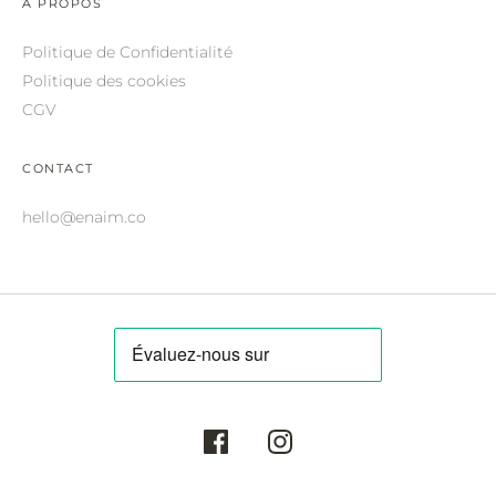
A PROPOS
ROBERTO CAVALLI.
Politique de Confidentialité
SAINT LAURENT.
Politique des cookies
SALVATORE FERRAGAMO.
CGV
SUNDAY SOMEWHERE.
CONTACT
THIERRY LASRY.
hello@enaim.co
THOM BROWNE.
VALENTINO.
VICTORIA BECKHAM.
ZILLI.