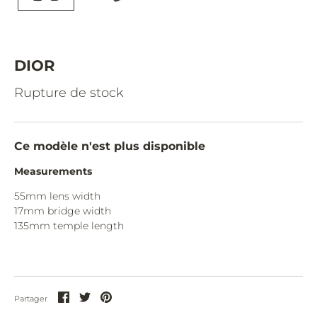
CAZAL.
CELINE.
CHIMI.
DIOR
CHLOE.
Rupture de stock
CHOPARD.
COURREGES.
Ce modèle n'est plus disponible
CUTLER AND GROSS.
Measurements
DIOR.
55mm lens width
17mm bridge width
DITA.
135
mm temple length
DUNHILL.
ELIE SAAB.
EYEPETIZER.
Partager
Partager
Partager
Partager
sur
sur
sur